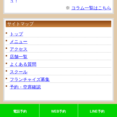
ュ！
※
コラム一覧はこちら
2024年02月03日：
ドライヘッドスパで頭の凝りは
とれる？
2023年11月30日：
【スクール生募集中！】ドライ
サイトマップ
ヘッドスパスクール選びのポイント
トップ
2023年11月29日：
「頭みんの森」フランチャイズ
募集
メニュー
2023年10月15日：
アクセス
好転反応って？？【ドライヘッ
ドスパ後に体調が悪くなった、、、】
店舗一覧
2023年09月15日：
眠らせるだけじゃない！ドライ
よくある質問
ヘッドスパに期待できる効果 Part2
スクール
フランチャイズ募集
予約・空席確認
お問い合わせ
Copyright © 2026 とうみんの森 広島駅前店｜広島のドライヘッ
電話予約
WEB予約
LINE予約
ドスパ専門店 All rights Reserved.